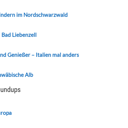
Kindern im Nordschwarzwald
 Bad Liebenzell
und Genießer – Italien mal anders
hwäbische Alb
oundups
uropa