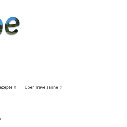
ezepte
Über Travelsanne
e