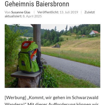
Geheimnis Baiersbronn
Von
Susanne Glas
Veröffentlicht:
13. Juli 2019
Zuletzt
aktualisiert:
8. April 2025
[Werbung] „Kommt, wir gehen im Schwarzwald
Wandern!“ Mit dieser Aufforderung können wir