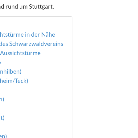
d rund um Stuttgart.
htstürme in der Nähe
 des Schwarzwaldvereins
Aussichtstürme
b
nhilben)
hheim/Teck)
n)
t)
en)