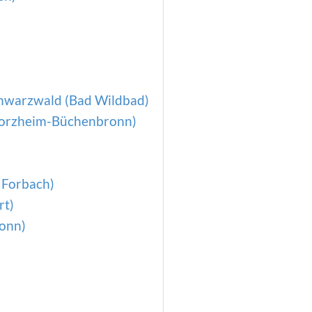
chwarzwald (Bad Wildbad)
forzheim-Büchenbronn)
 Forbach)
rt)
onn)