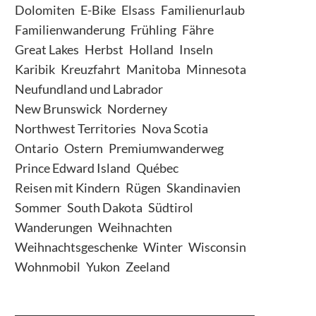
Dolomiten
E-Bike
Elsass
Familienurlaub
Familienwanderung
Frühling
Fähre
Great Lakes
Herbst
Holland
Inseln
Karibik
Kreuzfahrt
Manitoba
Minnesota
Neufundland und Labrador
New Brunswick
Norderney
Northwest Territories
Nova Scotia
Ontario
Ostern
Premiumwanderweg
Prince Edward Island
Québec
Reisen mit Kindern
Rügen
Skandinavien
Sommer
South Dakota
Südtirol
Wanderungen
Weihnachten
Weihnachtsgeschenke
Winter
Wisconsin
Wohnmobil
Yukon
Zeeland