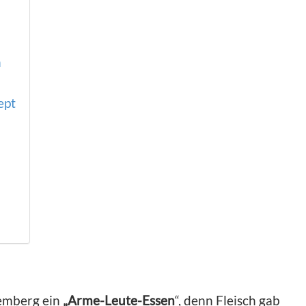
n
ept
temberg ein
„Arme-Leute-Essen
“, denn Fleisch gab