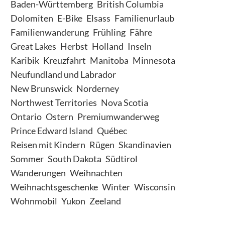
Baden-Württemberg
British Columbia
Dolomiten
E-Bike
Elsass
Familienurlaub
Familienwanderung
Frühling
Fähre
Great Lakes
Herbst
Holland
Inseln
Karibik
Kreuzfahrt
Manitoba
Minnesota
Neufundland und Labrador
New Brunswick
Norderney
Northwest Territories
Nova Scotia
Ontario
Ostern
Premiumwanderweg
Prince Edward Island
Québec
Reisen mit Kindern
Rügen
Skandinavien
Sommer
South Dakota
Südtirol
Wanderungen
Weihnachten
Weihnachtsgeschenke
Winter
Wisconsin
Wohnmobil
Yukon
Zeeland