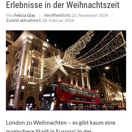
Erlebnisse in der Weihnachtszeit
Von
Felicia Glas
Veröffentlicht:
23. November 2024
Zuletzt aktualisiert:
28. Februar 2026
London zu Weihnachten – es gibt kaum eine
magischere Stadt in Europa! In der